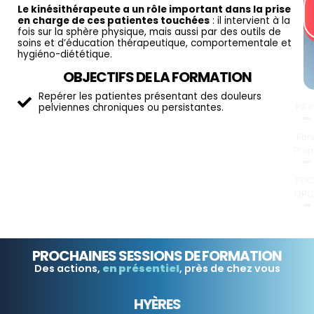
Le kinésithérapeute a un rôle important dans la prise
M
en charge de ces patientes touchées
: il intervient à la
D
fois sur la sphère physique, mais aussi par des outils de
F
soins et d’éducation thérapeutique, comportementale et
hygiéno-diététique.
OBJECTIFS DE LA FORMATION
Repérer les patientes présentant des douleurs
pelviennes chroniques ou persistantes.
FIF
Fon
Prop
PDC
OPC
PROCHAINES SESSIONS DE FORMATION
Des actions,
en présentiel
, près de chez vous
HYÈRES