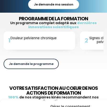
Je demande ma session
PROGRAMME DE LA FORMATION
Un programme complet adapté aux
dernières
innovations scientifiques
Douleur pelvienne chronique
Signes clin
1
2
pelvie
Je demande le programme
VOTRE SATISFACTION AU COEUR DE NOS
ACTIONS DE FORMATION
100%
de nos stagiaires kinés recommandent nos
formations
Gérer le consentement