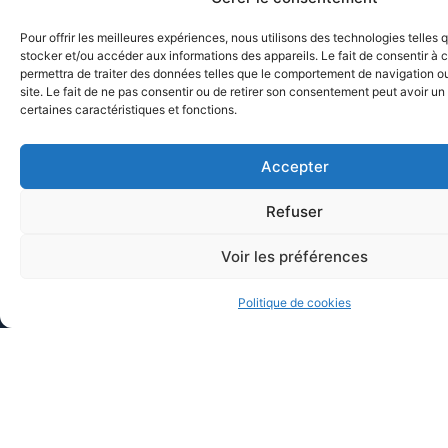
Pour offrir les meilleures expériences, nous utilisons des technologies telles 
stocker et/ou accéder aux informations des appareils. Le fait de consentir à
DÉCOUVREZ VOTRE FORMATEUR
permettra de traiter des données telles que le comportement de navigation ou
Expert et professionnel de terrain, mais surtout,
site. Le fait de ne pas consentir ou de retirer son consentement peut avoir un 
excellent pédagogue
certaines caractéristiques et fonctions.
Accepter
VOUS SOUHAITEZ AMÉLIORER VOS PRATIQUES
?
Refuser
Inscription en moins de 2 minutes
Prise en charge DPC/FIFPL ou OPCO
Voir les préférences
Indemnisation possible via l’ANDPC
Nom
Politique de cookies
Prénom
Email