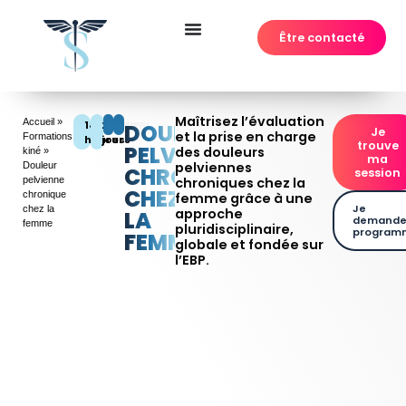
Être contacté
Maîtrisez l’évaluation
Accueil
»
14
2
DPC
FIFPL
DOULEUR
Je
et la prise en charge
Formations
heures
jours
trouve
PELVIENNE
des douleurs
kiné
»
ma
pelviennes
Douleur
CHRONIQUE
session
pelvienne
chroniques chez la
CHEZ
chronique
femme grâce à une
Je
chez la
approche
LA
demande
femme
pluridisciplinaire,
program
FEMME
globale et fondée sur
l’EBP.