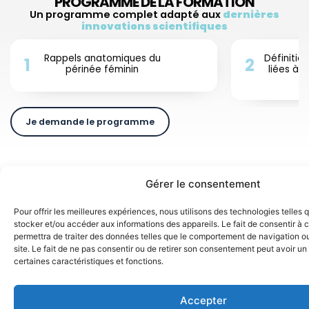
PROGRAMME DE LA FORMATION
Un programme complet adapté aux
dernières
innovations scientifiques
Rappels anatomiques du
Définitio
1
2
périnée féminin
liées à 
Je demande le programme
Gérer le consentement
VOTRE SATISFACTION AU COEUR DE NOS
ACTIONS DE FORMATION
Pour offrir les meilleures expériences, nous utilisons des technologies telles 
100%
de nos stagiaires kinés recommandent nos
stocker et/ou accéder aux informations des appareils. Le fait de consentir à
formations
permettra de traiter des données telles que le comportement de navigation ou
site. Le fait de ne pas consentir ou de retirer son consentement peut avoir un 
certaines caractéristiques et fonctions.
DÉCOUVREZ VOTRE FORMATEUR
Accepter
Expert et professionnel de terrain, mais surtout,