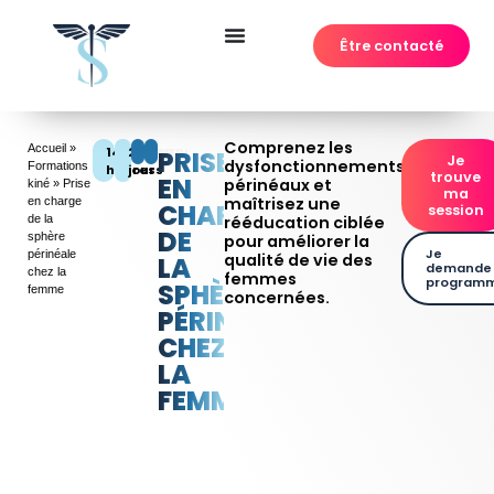
Être contacté
Comprenez les
Accueil
»
14
2
DPC
FIFPL
PRISE
Je
dysfonctionnements
Formations
heures
jours
trouve
EN
périnéaux et
kiné
»
Prise
ma
maîtrisez une
en charge
CHARGE
session
de la
rééducation ciblée
DE
sphère
pour améliorer la
Je
périnéale
qualité de vie des
LA
demande 
chez la
femmes
program
SPHÈRE
femme
concernées.
PÉRINÉALE
CHEZ
LA
FEMME