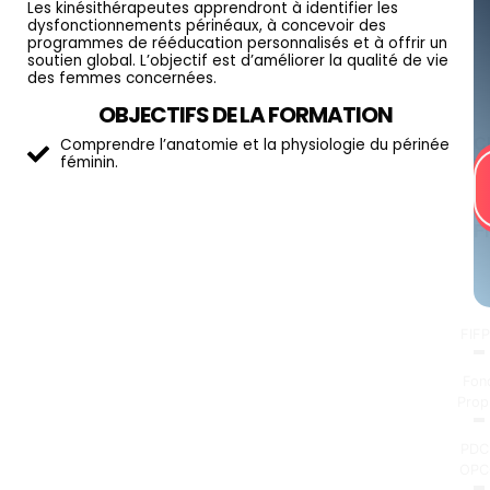
Les kinésithérapeutes apprendront à identifier les
dysfonctionnements périnéaux, à concevoir des
programmes de rééducation personnalisés et à offrir un
soutien global. L’objectif est d’améliorer la qualité de vie
des femmes concernées.
OBJECTIFS DE LA FORMATION
Comprendre l’anatomie et la physiologie du périnée
C
féminin.
V
M
D
F
FIF
Fon
Prop
PDC
OPC