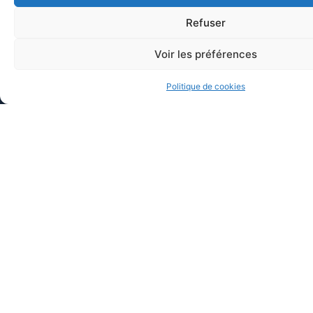
excellent pédagogue
Refuser
Voir les préférences
VOUS SOUHAITEZ AMÉLIORER VOS PRATIQUES
?
Politique de cookies
Inscription en moins de 2 minutes
Prise en charge DPC/FIFPL ou OPCO
Indemnisation possible via l’ANDPC
Nom
Prénom
Email
Téléphone