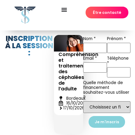
Être contacté
INSCRIPTION
Nom
*
Prénom
*
À LA SESSION
:
Compréhension
Email
*
Téléphone
et
*
traitements
des
céphalées
de
Quelle méthode de
financement
l’adulte
souhaitez-vous utiliser
?
Bordeaux
16/10/2026
17/10/2026
Je m'inscris